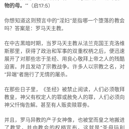
物的母。
’”（启17:5）
你想知道这则预言中的“淫妇”是指哪一个堕落的教会
吗？答案是：罗马天主教。
在中古黑暗时期，当罗马天主教从法兰克国王克洛维
斯那里，获得了政治和军事的双重权柄之后，便迅速
展开了对那些忠于圣经、用良心敬拜上帝之人的残酷
迫害。并且发动了宗教战争。许多人以宗教之名，对
“异端”者施行了无情的屠杀。
在那些日子里，《圣经》被禁止阅读，人们必须敬拜
教皇，神父有权定人的罪或赦免人的罪，人们必须向
神父忏悔告解。甚至有人贩卖赎罪劵。
并且，罗马异教的产子女神像，也被堂而皇之地搬进
了教堂，并由教会的权柄宣布，这就是“圣母玛利