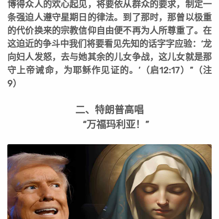
博得众人的欢心起见，将要依从群众的要求，制定一
条强迫人遵守星期日的律法。到了那时，那曾以极重
的代价换来的宗教信仰自由便不再为人所尊重了。在
这迫近的争斗中我们将要看见先知的话字字应验：‘龙
向妇人发怒，去与她其余的儿女争战，这儿女就是那
守上帝诫命，为耶稣作见证的。’（启12:17）”（注
9）
二、特朗普高唱
“万福玛利亚！”