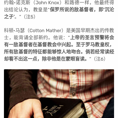
约翰·诺克斯（John Knox）和路德一样，他最终得
出结论认为，教皇是“
保罗所说的敌基督者，即‘沉沦
之子’
。”（注5）
科顿·马瑟（Cotton Mather）是美国早期杰出的传教
士，能背诵全部新约。他说：“
上帝的圣言预警将会
有一敌基督者在基督教会中兴起。至于罗马教皇权，
所有敌基督的特征都能够惊人地吻合。倘若经常读经
却看不出这一点，除非他是在蒙眼盲读。
”（注6）