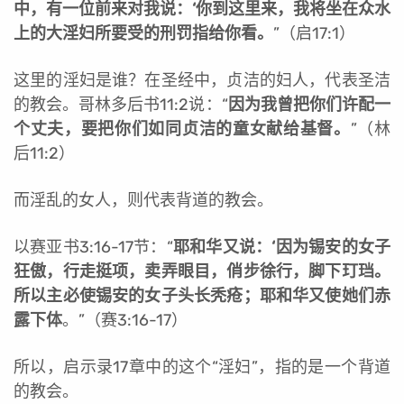
中，有一位前来对我说：‘你到这里来，我将坐在众水
上的大淫妇所要受的刑罚指给你看。
”（启17:1）
这里的淫妇是谁？在圣经中，贞洁的妇人，代表圣洁
的教会。哥林多后书11:2说：“
因为我曾把你们许配一
个丈夫，要把你们如同贞洁的童女献给基督。
”（林
后11:2）
而淫乱的女人，则代表背道的教会。
以赛亚书3:16-17节：“
耶和华又说：‘因为锡安的女子
狂傲，行走挺项，卖弄眼目，俏步徐行，脚下玎珰。
所以主必使锡安的女子头长秃疮；耶和华又使她们赤
露下体
。”（赛3:16-17）
所以，启示录17章中的这个“淫妇”，指的是一个背道
的教会。