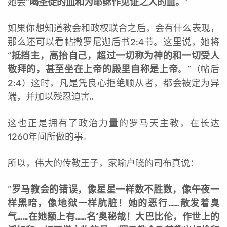
她会“
喝圣徒的血和为耶稣作见证之人的血。
”
如果你想知道教会和政权联合之后，会有什么表现，
那么还可以看帖撒罗尼迦后书2:4节。这里说，她将
“
抵挡主，高抬自己，超过一切称为神的和一切受人
敬拜的，甚至坐在上帝的殿里自称是上帝
。”（帖后
2:4）这时，凡是凭良心拒绝顺从者，都会被定为异
端，并加以残忍迫害。
这也正是拥有了政治力量的罗马天主教，在长达
1260年间所做的事。
所以，伟大的传教王子，家喻户晓的司布真说：
“
罗马教会的错误，像星星一样数不胜数，像午夜一
样黑暗，像地狱一样肮脏！她的恶行……散发着臭
气……在她额上有……名‘奥秘哉！大巴比伦，作世上的