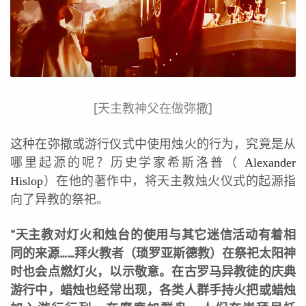
[天主教神父在做弥撒]
这种在弥撒或游行仪式中使用烛火的行为，究竟是从
哪里起源的呢？历史学家希斯洛普（
Alexander
）在他的著作中，将天主教烛火仪式的起源指
Hislop
向了异教的祭祀。
“天主教对灯火和烛台的使用与其它迷信活动有着相
同的来源……拜火教者（琐罗亚斯德教）在祭祀太阳神
时也会点燃灯火，以示敬意。在古罗马异教徒的庆典
游行中，蜡烛也经常出现，各类人群手持火把或蜡烛