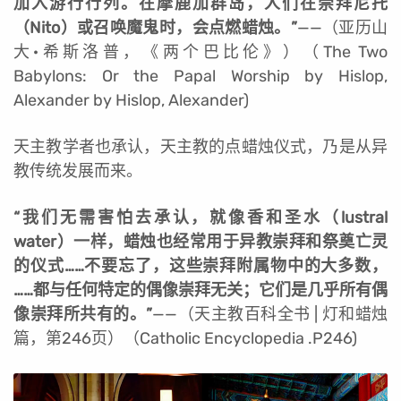
加入游行行列。在摩鹿加群岛，人们在崇拜尼托
（Nito）或召唤魔鬼时，会点燃蜡烛。”
——（亚历山
大·希斯洛普，《两个巴比伦》）（The Two
Babylons: Or the Papal Worship by Hislop,
Alexander by Hislop, Alexander)
天主教学者也承认，天主教的点蜡烛仪式，乃是从异
教传统发展而来。
“我们无需害怕去承认，就像香和圣水（lustral
water）一样，蜡烛也经常用于异教崇拜和祭奠亡灵
的仪式……不要忘了，这些崇拜附属物中的大多数，
……都与任何特定的偶像崇拜无关；它们是几乎所有偶
像崇拜所共有的。”
——（天主教百科全书 | 灯和蜡烛
篇，第246页）（Catholic Encyclopedia .P246)