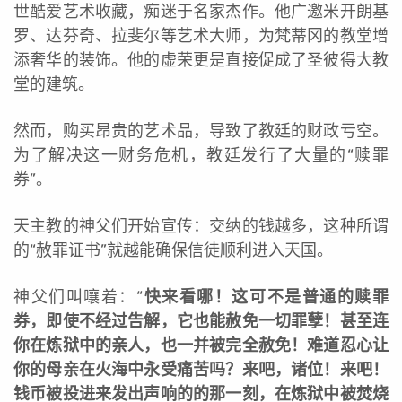
世酷爱艺术收藏，痴迷于名家杰作。他广邀米开朗基
罗、达芬奇、拉斐尔等艺术大师，为梵蒂冈的教堂增
添奢华的装饰。他的虚荣更是直接促成了圣彼得大教
堂的建筑。
然而，购买昂贵的艺术品，导致了教廷的财政亏空。
为了解决这一财务危机，教廷发行了大量的“赎罪
券”。
天主教的神父们开始宣传：交纳的钱越多，这种所谓
的“赦罪证书”就越能确保信徒顺利进入天国。
神父们叫嚷着：“
快来看哪！这可不是普通的赎罪
券，即使不经过告解，它也能赦免一切罪孽！甚至连
你在炼狱中的亲人，也一并被完全赦免！难道忍心让
你的母亲在火海中永受痛苦吗？来吧，诸位！来吧！
钱币被投进来发出声响的的那一刻，在炼狱中被焚烧