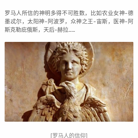
罗马人所信的神明多得不可胜数，比如农业女神-德
墨忒尔，太阳神-阿波罗，众神之王-宙斯，医神-阿
斯克勒庇俄斯，天后-赫拉……
[罗马人的信仰]