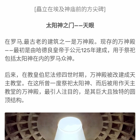
[矗立在埃及神庙前的方尖碑]
太阳神之门——天眼
在罗马,最古老的建筑之一是万神殿。现存的万神殿
——最初是由哈德良皇帝于公元125年建成，用于祭祀
包括太阳神在内的罗马众神。
后来，在教皇伯尼法修四世时期，万神殿被改建成天
主教堂。在这所曾一度祭祀太阳神、而后被用作天主
教堂的万神殿，最引人注目的，是其巨大且独特的圆
顶结构。