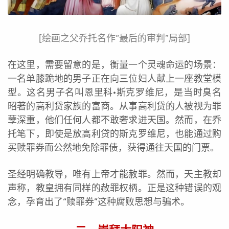
[绘画之父乔托名作“最后的审判”局部]
在这里，需要留意的是，衡量一个灵魂命运的场景：
一名单膝跪地的男子正在向三位妇人献上一座教堂模
型。这名男子名叫恩里科·斯克罗维尼，是当时臭名
昭著的高利贷家族的富商。从事高利贷的人被视为罪
孽深重，他们任何人都不敢奢求进天国。然而，在乔
托笔下，即使是放高利贷的斯克罗维尼，也能通过购
买赎罪券而公然地免除罪债，获得通往天国的门票。
圣经明确教导，唯有上帝才能赦罪。然而，天主教却
声称，教皇拥有同样的赦罪权柄。正是这种错误的观
念，孕育出了“赎罪券”这种腐败思想与骗术。