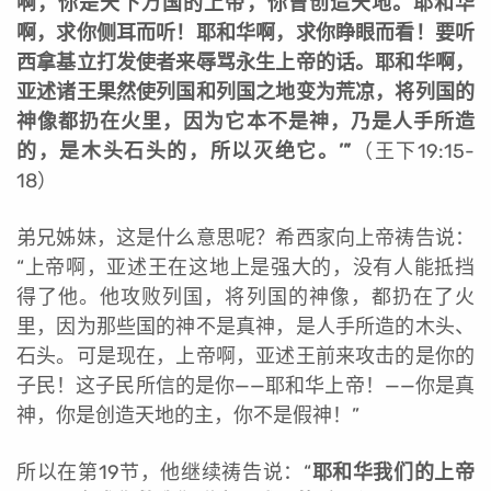
啊，你是天下万国的上帝，你曾创造天地。耶和华
啊，求你侧耳而听！耶和华啊，求你睁眼而看！要听
西拿基立打发使者来辱骂永生上帝的话。耶和华啊，
亚述诸王果然使列国和列国之地变为荒凉，将列国的
神像都扔在火里，因为它本不是神，乃是人手所造
的，是木头石头的，所以灭绝它。’”
（王下19:15-
18）
弟兄姊妹，这是什么意思呢？希西家向上帝祷告说：
“上帝啊，亚述王在这地上是强大的，没有人能抵挡
得了他。他攻败列国，将列国的神像，都扔在了火
里，因为那些国的神不是真神，是人手所造的木头、
石头。可是现在，上帝啊，亚述王前来攻击的是你的
子民！这子民所信的是你——耶和华上帝！——你是真
神，你是创造天地的主，你不是假神！”
所以在第19节，他继续祷告说：“
耶和华我们的上帝