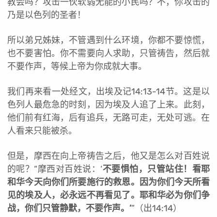
教会吗？攻击一伙软弱无能的小民吗？不，你攻击的
乃是以色列的圣者！
所以弟兄姊妹，不管遇到什么环境，你都不要惊慌，
也不要害怕。你不需要向人求助，只管祷告，然后就
不要作声，等候上帝为你成就大事。
我们再来看一处经文，出埃及记14:13-14节。这是以
色列人最危急的时刻，因为埃及人追了上来。此刻，
他们前有红海，后有追兵，无路可走，无处可逃。在
人看来只能被杀。
但是，摩西在向上帝祷告之后，他又是怎么对百姓说
的呢？“摩西对百姓说：‘
不要惧怕，只管站住！看耶
和华今天向你们所要施行的救恩。因为你们今天所看
见的埃及人，必永远不再看见了。耶和华必为你们争
战，你们只管静默，不要作声。’
”（出14:14）