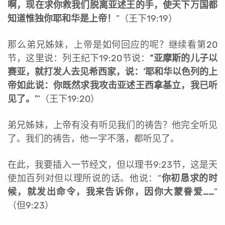
啊，现在求你救我们脱离亚述王的手，使天下万国都
知道惟独你耶和华是上帝！
”（王下19:19）
那么弟兄姊妹，上帝是如何回应的呢？继续看第20
节，这里说：列王纪下19:20节说：
“亚摩斯的儿子以
赛亚，就打发人去见希西家，说：‘耶和华以色列的上
帝如此说：你既然求我攻击亚述王西拿基立，我已听
见了。’
”（王下19:20）
弟兄姊妹，上帝有没有听见我们的祷告？他完全听见
了。我们的祷告，他一字不落，都听见了。
在此，我要插入一节经文，但以理书9:23节，这是天
使加百列对但以理所说的话。他说：“
你初恳求的时
候，就发出命令，我来告诉你，因你大蒙眷爱……
”
（但9:23）