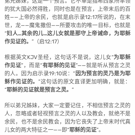
弟兄姊妹，这是一个预言。它不单是指希西家所率领
的犹大国必然得胜，同时也是在预言，上帝末后的百
姓——上帝的余民，也就是启示录12:17所说的，在末
世，龙——魔鬼撒但——所要攻击的唯一目标，也就是
“
妇人…其余的儿…这儿女就是那守上帝诫命，为耶稣
作见证的。
”（启12:17）
根据英文KJV圣经，这句话不是说，这儿女“
为耶稣
作见证
”，而是“
有耶稣的见证
”——就是听从预言之灵
的人。因为启示录19:10说：“
因为预言的灵乃是为耶
稣作见证的。
”这句话的原文直译更加明确，就是：
“
耶稣的见证就是预言之灵。
”
所以弟兄姊妹，大家一定要记住，不相信预言之灵的
人，忽略或者轻视预言之灵的人以及教会，就绝不是
余民，也不是余民教会，因为它丧失了上帝末时代真
儿女的两大特征之一——即“
耶稣的见证
”。