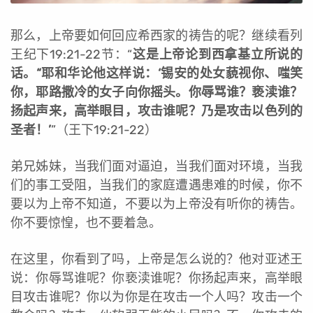
那么，上帝要如何回应希西家的祷告的呢？继续看列
王纪下19:21-22节：“
这是上帝论到西拿基立所说的
话。“耶和华论他这样说：‘锡安的处女藐视你、嗤笑
你，耶路撒冷的女子向你摇头。你辱骂谁？亵渎谁？
扬起声来，高举眼目，攻击谁呢？乃是攻击以色列的
圣者！’
”（王下19:21-22）
弟兄姊妹，当我们面对逼迫，当我们面对环境，当我
们的事工受阻，当我们的家庭遭遇患难的时候，你不
要以为上帝不知道，不要以为上帝没有听你的祷告。
你不要惊惶，也不要着急。
在这里，你看到了吗，上帝是怎么说的？他对亚述王
说：你辱骂谁呢？你亵渎谁呢？你扬起声来，高举眼
目攻击谁呢？你以为你是在攻击一个人吗？攻击一个