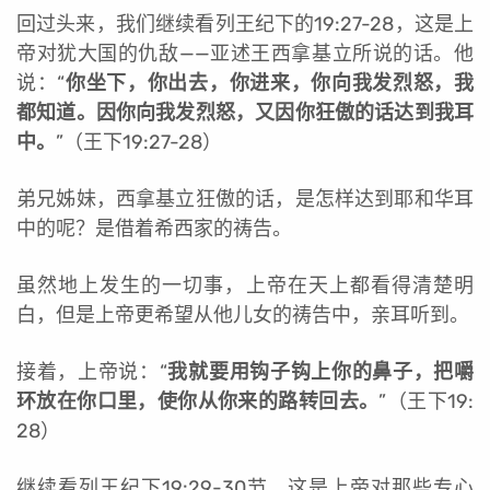
回过头来，我们继续看列王纪下的19:27-28，这是上
帝对犹大国的仇敌——亚述王西拿基立所说的话。他
说：“
你坐下，你出去，你进来，你向我发烈怒，我
都知道。因你向我发烈怒，又因你狂傲的话达到我耳
中。
”（王下19:27-28）
弟兄姊妹，西拿基立狂傲的话，是怎样达到耶和华耳
中的呢？是借着希西家的祷告。
虽然地上发生的一切事，上帝在天上都看得清楚明
白，但是上帝更希望从他儿女的祷告中，亲耳听到。
接着，上帝说：“
我就要用钩子钩上你的鼻子，把嚼
环放在你口里，使你从你来的路转回去。
”（王下19:
28）
继续看列王纪下19:29-30节，这是上帝对那些专心