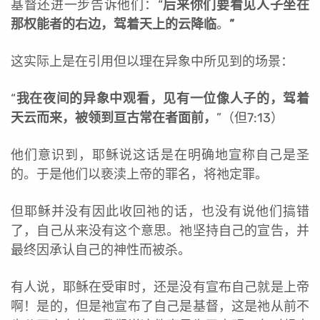
基督还进一步告诉他们：“
后来你们要看见人子坐在
那权能者的右边，驾着天上的云降临
。
”
这实际上是在引用但以理在异象中所见到的场景：
“
我在夜间的异象中观看，见
有一位像人子的，驾着
天云而来，
被领到亘古常在者面前，
”（但7:13）
他们意识到，耶稣说这话是在明确地宣称自己是圣
的。于是他们以亵渎上帝的罪名，将祂定罪。
但耶稣并没有因此收回祂的话，也没有说他们搞错
了，自己从来没有这个意思。祂坚持自己的宣告，并
最终因承认自己的神性而被杀。
有人说，耶稣在受审时，还是没有宣布自己就是上帝
啊！是的，但是祂宣布了自己是基督，这是祂从前不