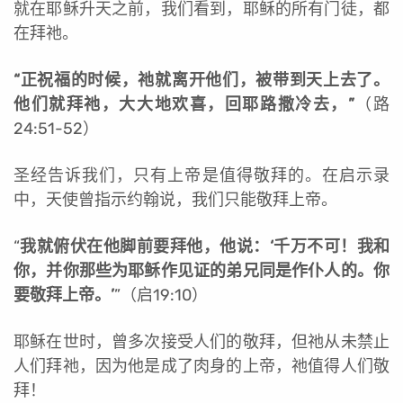
就在耶稣升天之前，我们看到，耶稣的所有门徒，都
在拜祂。
“
正祝福的时候，祂就离开他们，被带到天上去了。
他们就拜祂，大大地欢喜，回耶路撒冷去，”
（路
24:51-52）
圣经告诉我们，只有上帝是值得敬拜的。在启示录
中，天使曾指示约翰说，我们只能敬拜上帝。
“
我就俯伏在他脚前要拜他，他说：‘千万不可！我和
你，并你那些为耶稣作见证的弟兄同是作仆人的。你
要敬拜上帝。’
”（启19:10）
耶稣在世时，曾多次接受人们的敬拜，但祂从未禁止
人们拜祂，因为他是成了肉身的上帝，祂值得人们敬
拜！