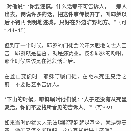
“
对他说：‘你要谨慎，什么话都不可告诉人，……那人
出去，倒说许多的话，把这件事传扬开了，叫耶稣以
后不得再明明地进城，只好在外边旷野地方。
”（可
1:44-45）
但到了一个时候，耶稣的门徒会公开大胆地向世人宣
告，耶稣就是基督，就是弥赛亚。按照耶稣的吩咐，
那个时候应该是在祂复活之后。
在登山变像时，耶稣叮嘱门徒，在祂从死里复活之
前，不要把这事告诉人。
“
下山的时候，耶稣嘱咐他们说：‘人子还没有从死里
复活，你们不要将所看见的告诉人。’”
（可9:9）
如果当时的犹太人无法理解耶稣就是基督，就是弥赛
亚，他们又怎么能理解，这位基督就是上帝呢？