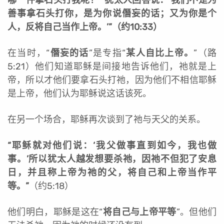
哪一件拿石头打我呢？’“犹太人回答说：‘我们不是为
善事拿石头打你，是为你说僭妄的话；又为你是个
人，反将自己当作上帝。’”（约10:33）
在当时，“
僭妄的话
”是专指“
某人自比上帝。
”（路
5:21）他们知道耶稣是间接地告诉他们，祂就是上
帝，所以才他们要拿石头打祂，因为他们不相信耶稣
是上帝，他们认为耶稣说这话该死。
在另一个场合，耶稣再次谈到了祂与天父的关系。
“
耶稣就对他们说：‘我父做事直到如今，我也做
事。’所以犹太人越发想要杀祂，因祂不但犯了安息
日，并且称上帝为祂的父，将自己和上帝当作平
等。”
（约5:18）
他们明白，耶稣是这在“
将自己与上帝平等
”。但他们