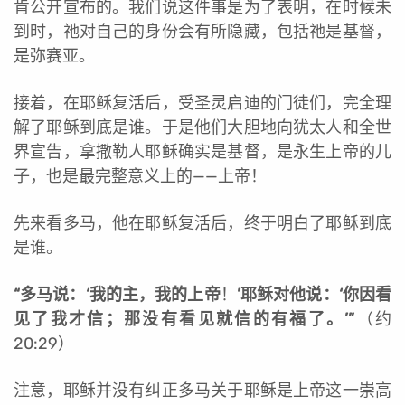
肯公开宣布的。我们说这件事是为了表明，在时候未
到时，祂对自己的身份会有所隐藏，包括祂是基督，
是弥赛亚。
接着，在耶稣复活后，受圣灵启迪的门徒们，完全理
解了耶稣到底是谁。于是他们大胆地向犹太人和全世
界宣告，拿撒勒人耶稣确实是基督，是永生上帝的儿
子，也是最完整意义上的——上帝！
先来看多马，他在耶稣复活后，终于明白了耶稣到底
是谁。
“
多马说：‘我的主，我的上帝
！
’耶稣对他说：‘你因看
见了我才信；那没有看见就信的有福了。’”
（约
20:29）
注意，耶稣并没有纠正多马关于耶稣是上帝这一崇高