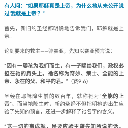
有人问：“如果耶稣真是上帝，为什么祂从未公开说
过‘我就是上帝’？”
首先，新旧约圣经都明确地告诉我们，耶稣就是上
帝。
论到要来的救主——弥赛亚，先知以赛亚预言说：
“
因有一婴孩为我们而生，有一子赐给我们，政权必
担在祂的肩头上。祂名称为奇妙、策士、全能的上
帝、永在的父、和平的君。”
（赛9:6）
圣经在耶稣降生前的数百年，就称祂为“
全能的上
帝
”。而当祂降生时，新约圣经不但指明祂的出生应
验了先知的预言，还进一步解释了祂名字的含义。
“
这一切的事成就，是要应验主藉先知所说的话，