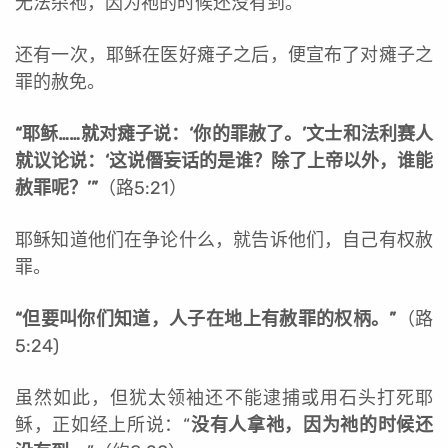
无法杀祂，因为祂的时候还没有到。
还有一次，耶稣在医好瘫子之后，便宣布了对瘫子之
罪的赦免。
“
耶稣……就对瘫子说：‘你的罪赦了。’文士和法利赛人
就议论说：‘这说僭妄话的是谁？除了上帝以外，谁能
赦罪呢？’”
（路5:21）
耶稣知道他们在争论什么，就告诉他们，自己有权赦
罪。
“但要叫你们知道，人子在地上有赦罪的权柄。”
（路
5:24)
虽然如此，但犹太领袖还不能逮捕或用石头打死耶
稣，正如经上所说：“
没有人拿祂，因为祂的时候还