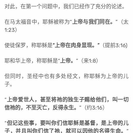
对此，在第一个问题中，我们已经作了充分的论述。
在马太福音中，耶稣被称为“
上帝与我们同在。
”（太
1:23）
使徒保罗，称耶稣是
“上帝在肉身显现。”
（提前3:16)
耶和华上帝，称耶稣是“
上帝。
”（来1:8）
但同时，圣经中也有多处经文，称耶稣为上帝的儿
子。
“
上帝爱世人，甚至将祂的独生子赐给他们，叫一切
信祂的，不至灭亡，反得永生。
”（约3:16）
“
但记这些事，要叫你们信耶稣是基督，是上帝的儿
子，并且叫你们信了祂，就可以因他的名得生命。
”