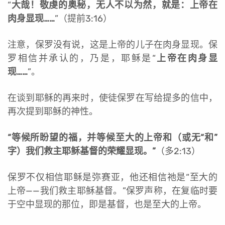
“
大哉！敬虔的奥秘，无人不以为然，就是：上帝在
肉身显现……
”（提前3:16）
注意，保罗没有说，这是上帝的儿子在肉身显现。保
罗相信并承认的，乃是，耶稣是“
上帝在肉身显
现……
”。
在谈到耶稣的再来时，使徒保罗在写给提多的信中，
再次提到耶稣的神性。
“
等候所盼望的福，并等候至大的上帝和（或无“和”
字）我们救主耶稣基督的荣耀显现。”
（多2:13）
保罗不仅相信耶稣是弥赛亚，他还相信祂是“至大的
上帝——我们救主耶稣基督。”保罗声称，在复临时要
于空中显现的那位，即是基督，也是至大的上帝。