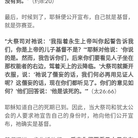
没有到。
”（约8:20）
最后，时候到了，耶稣便公开宣布，自己就是基督，
就是弥赛亚。
“
大祭司对祂说：‘我指着永生上帝叫你起誓告诉我
们，你是上帝的儿子基督不是？’“耶稣对他说：‘你说
的是。然而，我告诉你们，后来你们要看见人子坐在
那权能者的右边，驾着天上的云降临。’大祭司就撕开
衣服，说：‘祂说了僭妄的话，我们何必再用见证人
呢？这僭妄的话，现在你们都听见了。你们的意见如
何？’他们回答说：‘他是该死的。’”
（太26:66）
耶稣知道自己的死期已到。因此，当大祭司和犹太公
会的人要求祂宣告自己的身份时，祂向他们公开宣
布，祂确实是基督。