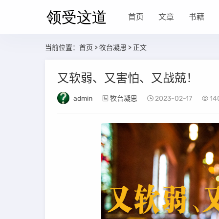
首页
文章
书藉
当前位置：
首页
>
牧台凝思
> 正文
又软弱、又害怕、又战兢！
admin
牧台凝思
2023-02-17
14