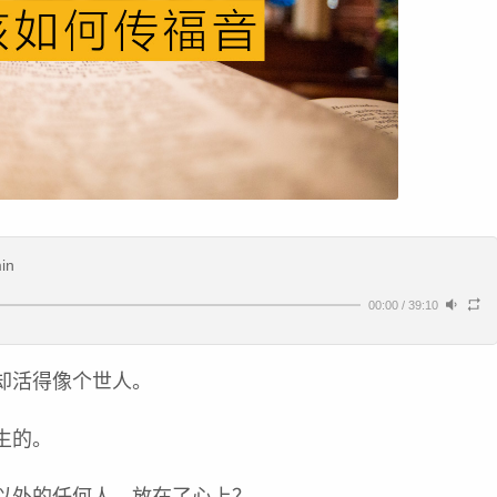
in
00:00
/
39:10
却活得像个世人。
生的。
以外的任何人，放在了心上？