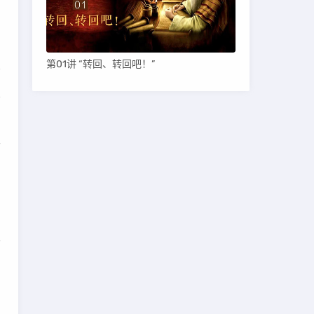
第01讲 “转回、转回吧！”
灵
”
得
在