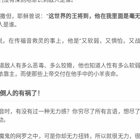
撒但，耶稣曾说：“
这世界的王将到，他在我里面是毫
敌人是谁。
说，在传福音救灵的事上，他是“又软弱，又惧怕，又
道敌人有多么恶毒、多么狡猾，他也知道人性有多么软
依靠主，而使那些上帝交付在他手中的小羊丧命。
倒人的有祸了！
音时，有没有过一种无力感？你穷尽了所有言语，想尽
动。
魔鬼的网罗之中，可是你却无力扭转，所以就很无力，