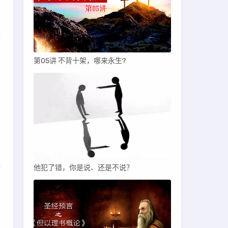
惧
命
第05讲 不背十架，哪来永生?
”
着
一
他犯了错，你是说、还是不说？