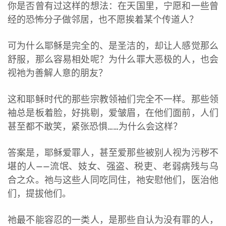
你是否曾有过这样的想法：在天国里，宁愿和一些曾
经的恐怖分子做邻居，也不愿挨着某个传道人？
可为什么耶稣是完全的、是圣洁的，却让人感觉那么
舒服，那么容易相处呢？为什么罪大恶极的人，也会
视祂为善解人意的朋友？
这和耶稣时代的那些宗教领袖们完全不一样。那些领
袖总是板着脸，好挑剔，爱皱眉，在他们面前，人们
甚至都不敢笑，紧张恐惧……为什么会这样？
答案是，耶稣爱罪人，甚至爱那些被别人视为污秽不
堪的人——流氓、妓女、强盗、税吏、老弱病残与乌
合之众。祂与这些人同吃同住，祂安慰他们，医治他
们，提拔他们。
祂最不能容忍的一类人，是那些自认为没有罪的人，