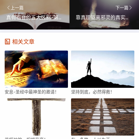
上一篇
下一篇
真假福音的五大区别-第5讲
靠真理驱离邪灵的真实见证！
相关文章
安息-圣经中最神圣的邀请！
坚持到底，必然得救！