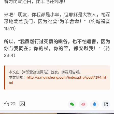
看为比雪还白，比羊毛还纯净！
来吧！朋友，你我都是小羊，但耶稣是大牧人，祂深
深地爱着我们，因为祂曾“
为羊舍命！
”（约翰福音
10:11）
所以，“
我虽然行过死荫的幽谷，也不怕遭害，因为
你与我同在；你的杖，你的竿，都安慰我！
”（诗
23:4）
本文由【#领受这道网站】首发，转载须告知。
本文链接：
http://a.muyisheng.com/index.php/post/394.ht
ml
22