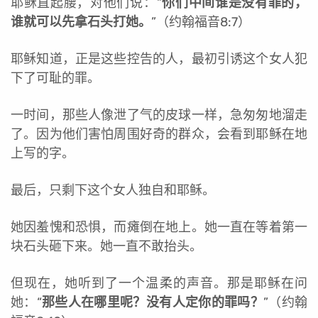
耶稣直起腰，对他们说：“
你们中间谁是没有罪的，
谁就可以先拿石头打她。
”（约翰福音8:7）
耶稣知道，正是这些控告的人，最初引诱这个女人犯
下了可耻的罪。
一时间，那些人像泄了气的皮球一样，急匆匆地溜走
了。因为他们害怕周围好奇的群众，会看到耶稣在地
上写的字。
最后，只剩下这个女人独自和耶稣。
她因羞愧和恐惧，而瘫倒在地上。她一直在等着第一
块石头砸下来。她一直不敢抬头。
但现在，她听到了一个温柔的声音。那是耶稣在问
她：“
那些人在哪里呢？没有人定你的罪吗？
”（约翰