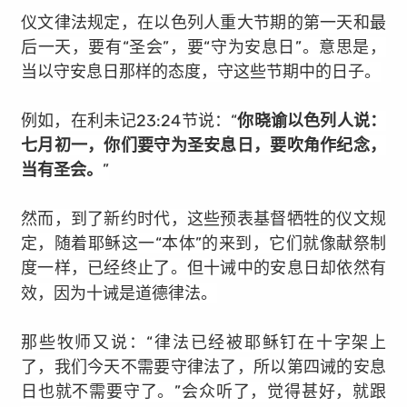
仪文律法规定，在以色列人重大节
期
的第一天和最
后一天，要有“圣会”，要“守为安息日”。意思是，
当以守安息日那样的态度，守这些节期中的日子。
例如，在利未记23:24节说：“
你晓谕以色列人说：
七月初一，你们要守为圣安息日，要吹角作纪念，
当有圣会。
”
然而，到了新约时代，这些预表基督牺牲的仪文规
定，随着耶稣这一“本体”的来到，它们就像献祭制
度一样，已经终止了。但十诫中的安息日却依然有
效，因为十诫是道德律法。
那些牧师又说：“律法已经被耶稣钉在十字架上
了，我们今天不需要守律法了，所以第四诫的安息
日也就不需要守了。”会众听了，觉得甚好，就跟