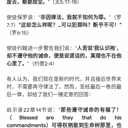
废去，都要成全。
”（太5:17-18）
使徒保罗说：“
非因律法，我就不知何为罪。
”（罗
7:7）
“这却怎么样呢？…可以犯罪吗？断乎不可！”
（罗6:15）
使徒约翰进一步警告我们说：“
人若说‘我认识祂’，
却不遵守他的诫命，便是说谎话的，真理也不在他
心里了。
”（约壹2:4）
有人认为，我们现在是新约时代，并且接近世界末
时，不需要再守律法了。然而，圣经最后一卷的最
后一章，却给了我们一锤定意的回答：
启示录22章14节说：“
那些遵守诫命的有福了！
（
Blessed are they that do his
commandments
）可得权柄能到生命树那里，也