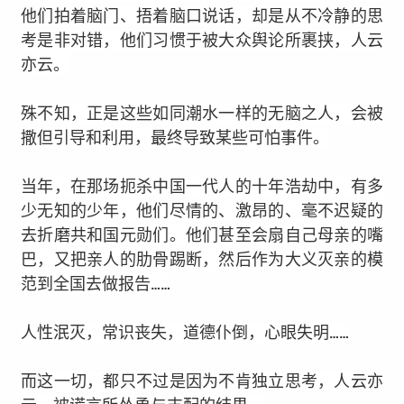
他们拍着脑门、捂着脑口说话，却是从不冷静的思
考是非对错，他们习惯于被大众舆论所裹挟，人云
亦云。
殊不知，正是这些如同潮水一样的无脑之人，会被
撒但引导和利用，最终导致某些可怕事件。
当年，在那场扼杀中国一代人的十年浩劫中，有多
少无知的少年，他们尽情的、激昂的、毫不迟疑的
去折磨共和国元勋们。
他们甚至会扇自己母亲的嘴
巴，又把亲人的肋骨踢断，然后作为大义灭亲的模
范到全国去做报告……
人性泯灭，常识丧失，道德仆倒，心眼失明……
而这一切，都只不过是因为不肯独立思考，人云亦