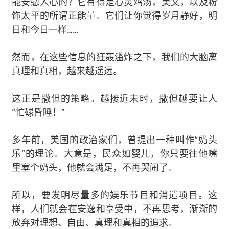
能安慰人心的？它有得是心灵鸡汤，美文，以及粉
饰太平的所谓正能量。
它们让你觉得岁月静好，明
日和今日一样……
然而，在这些信息的狂轰滥炸之下，我们的大脑离
真理和真相，越来越遥远。
这正是撒但的策略。越接近末时，撒但越要让人
“忙碌昏睡！”
多年前，美国的政治家们，曾提出一种叫作“奶头
乐”的理论。
大意是，民众如婴儿，你只要往他嘴
里塞个奶头，他就会满足，不再哭闹了。
所以，要发明尽量多的娱乐节目和消遣项目。这
样，人们就会在安逸和享受中，不再思考，渐渐的
放弃对理想、自由、真理和真相的追求。