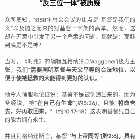
“反三位一体”被质疑
众所周知，1888年总会会议的焦点是“基督是我们的
义”以及随之而来的对基督十字架的高举。然而，这
却在无意中引发了另一个严肃的问题，那就是：耶稣
到底是不是神？
当时，《时兆》的编辑瓦格纳(E.J.Waggoner)极力主
张，我们“
需要阐明基督与天父平等的合法地位，以
便于使祂拯救的大能得到更好的认识。
”
他令人信服地论证说：基督不是被创造出来的，因为
圣经说，祂“
在自己有生命
”(约5:26)，且能“
将命舍
去，好再取回来。
”（约10:17-18）这表明基督凭自己
的能力拥有永生。
并且瓦格纳还断言，基督“
‘与上帝同等’(腓2:6)，具有