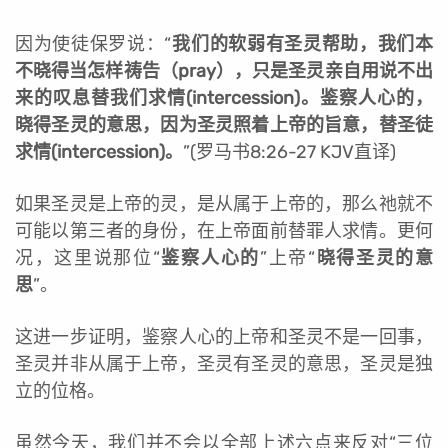
因为使徒保罗说：“
我们的软弱有圣灵帮助，我们本
不晓得当怎样祷告（pray），只是圣灵亲自用说不出
来的叹息替我们求情(intercession)。鉴察人心的，
晓得圣灵的意思，因为圣灵照着上帝的旨意，替圣徒
求情(intercession)。
”(罗马书8:26-27 KJV直译)
如果圣灵是上帝的灵，是从属于上帝的，那么祂就不
可能以第三者的身份，在上帝面前替罪人求情。更何
况，这里说那位“
鉴察人心的
”上帝“
晓得圣灵的意
思
”。
这进一步证明，鉴察人心的上帝和圣灵不是一回事，
圣灵并非从属于上帝，圣灵有圣灵的意思，圣灵是独
立的位格。
虽然今天，我们并不会以全部上述六点来反对“三位