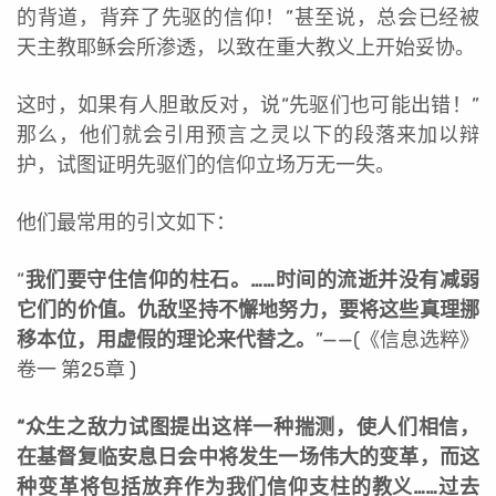
的背道，背弃了先驱的信仰！”甚至说，总会已经被
天主教耶稣会所渗透，以致在重大教义上开始妥协。
这时，如果有人胆敢反对，说“先驱们也可能出错！”
那么，他们就会引用预言之灵以下的段落来加以辩
护，试图证明先驱们的信仰立场万无一失。
他们最常用的引文如下：
“
我们要守住信仰的柱石。……时间的流逝并没有减弱
它们的价值。仇敌坚持不懈地努力，要将这些真理挪
移本位，用虚假的理论来代替之。
”
——(《信息选粹》
卷一 第25章 )
“
众生之敌力试图提出这样一种揣测，使人们相信，
在基督复临安息日会中将发生一场伟大的变革，而这
种变革将包括放弃作为我们信仰支柱的教义……过去