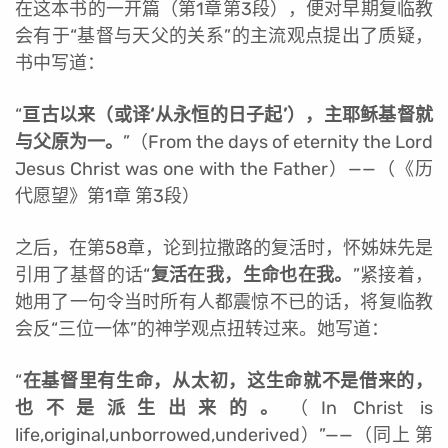
在这本书的一开篇（第1章第3段），便对早期复临教
会有于“基督与天父的关系”的主流观点提出了质疑，
书中写道：
“
亘古以来
（或译‘从永恒的日子起’），主耶稣基督就
与父原为一。
”（From the days of eternity the Lord
Jesus Christ was one with the Father）
——（《历
代愿望》第1章 第3段）
之后，在第58章，论到拉撒路的复活时，怀姊妹先是
引用了基督的话“
复活在我，生命也在我。
”紧接着，
她用了一句令当时所有人都震惊不已的话，将复临教
会反“三位一体”的神学观点扭转过来。她写道：
“
在基督里有生命，从太初，
这生命就不是借来的，
也不是派生出来的。
（In Christ is
life,original,unborrowed,underived）”
——（同上 第