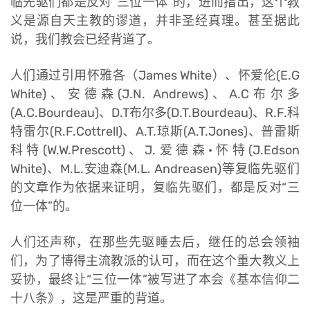
临先驱们都是反对“三位一体”的，进而指出，这个教
义是源自天主教的谬道，并非圣经真理。甚至据此
说，我们教会已经背道了。
人们通过引用怀雅各（James White）、怀爱伦(E.G
White)、安德森(J.N. Andrews)、A.C布尔多
(A.C.Bourdeau)、D.T布尔多(D.T.Bourdeau)、R.F.科
特雷尔(R.F.Cottrell)、A.T.琼斯(A.T.Jones)、普雷斯
科特(W.W.Prescott)、J.爱德森·怀特(J.Edson
White)、M.L.安迪森(M.L. Andreasen)等复临先驱们
的文章作为依据来证明，复临先驱们，都是反对“三
位一体”的。
人们还声称，在那些先驱睡去后，继任的总会领袖
们，为了博得主流教派的认可，而在这个重大教义上
妥协，最终让“三位一体”被写进了本会《基本信仰二
十八条》，这是严重的背道。