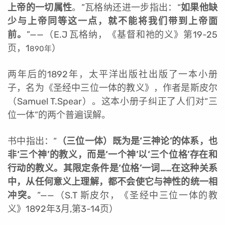
上帝的一切属性
。”瓦格纳还进一步指出：“
如果他缺
少与上帝同等这一点，就不能将我们带到上帝面
前。
”
——（E.J 瓦格纳，《基督和祂的义》第19-25
页，1
）
890年
两年后的1892年，太平洋出版社出版了一本小册
子，名为《圣经中三位一体的教义》，作者是斯皮尔
（Samuel T.Spear）。这本小册子纠正了人们对“三
位一体”的两个普遍误解。
书中指出：“
（三位一体）既为是‘三神论’的体系，也
非‘三个神’的教义，而是‘一个神’以‘三个位格’存在和
行动的教义。其限定条件是‘位格’一词……在这种关系
中，从任何意义上理解，都不会使它与神性的统一相
冲突。
”
——（S.T 斯皮尔，《圣经中三位一体的教
义》1892年3月,第3-14页）