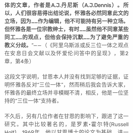
体的文章，作者是A.J.丹尼斯（A.J.Dennis）。所
以，人们很容易得出结论说，怀雅各必然同意此文的
立场，因为……作为编辑，他不可能持有另一种立场。
但怀雅各是一位宗教绅士，有时……虽然他不同意某些
同工……的观点，但他会保持沉默……为了避免严重的
教义分歧。
”
——（《阿里乌斯派或反三位一体之观点
在安息日会文献以及怀爱伦问答中的呈现》，第2
章，第4条）
这段文字说明，甘恩本人并没有找到足够的证据，证
明怀雅各反对“三位一体”，然而稍后我会告诉大家，
怀雅各的最终立场并非模糊不清，相反，他是一位坚
持的“三位一体”支持者。
不久后，另有几位作者在甘恩的影响下，跟进了这一
研究。其中比较著名的，是罗素·霍尔特(Russell
Holt)。1969年，他以甘恩博士的论文为基础，进一