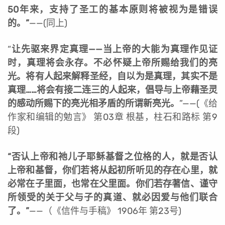
50年来，支持了圣工的基本原则将被视为是错误
的。”
——(同上)
“
让先驱来界定真理——当上帝的大能为真理作见证
时，真理将会永存。不必怀疑上帝所赐给我们的亮
光。将有人起来解释圣经，自以为是真理，其实不是
真理……将会有接二连三的人起来，倡导与上帝藉圣灵
的感动所赐下的亮光相矛盾的所谓新亮光。
”
——(《给
作家和编辑的勉言》 第03章 根基，柱石和路标 第9
段)
“否认上帝和祂儿子耶稣基督之位格的人，就是否认
上帝和基督，你们若将从起初所听见的存在心里，就
必常在子里面，也常在父里面。你们若存著信、谨守
所领受的关于父与子的真道、就必因爱与他们联合
了。”
——（《信件与手稿》 1906年 第23号)