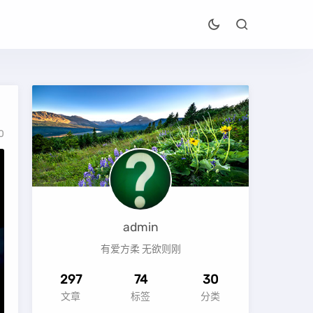
0
admin
有爱方柔 无欲则刚
297
74
30
文章
标签
分类