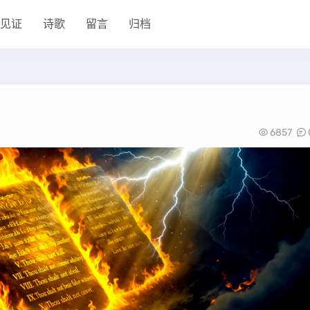
见证
诗歌
留言
归档
6857