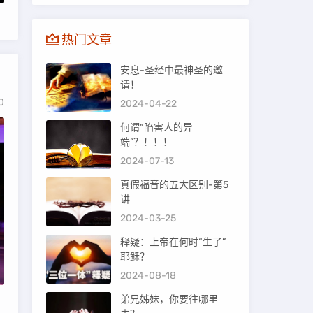
热门文章
安息-圣经中最神圣的邀
请！
0
2024-04-22
何谓“陷害人的异
端”？！！！
2024-07-13
真假福音的五大区别-第5
讲
2024-03-25
释疑：上帝在何时“生了”
耶稣？
2024-08-18
弟兄姊妹，你要往哪里