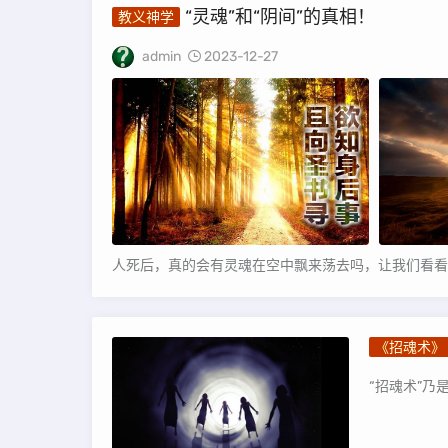
“灵魂”和“阴间”的真相！
教义神学
admin
2023-12-27
人死后，真的会有灵魂在空中飘来荡去吗，让我们看看圣
《招魂术》
“招魂术”乃是