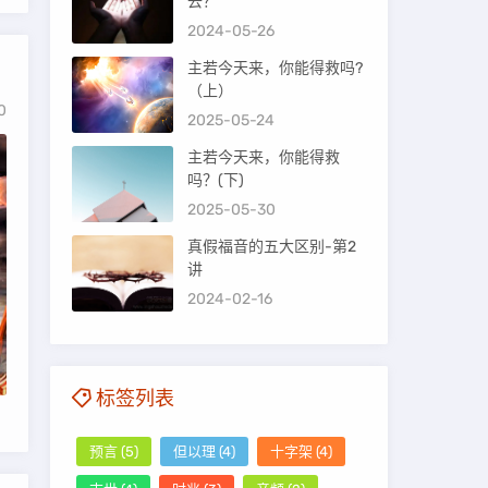
去？
2024-05-26
主若今天来，你能得救吗?
（上）
0
2025-05-24
主若今天来，你能得救
吗？(下)
2025-05-30
真假福音的五大区别-第2
讲
2024-02-16
标签列表
预言
(5)
但以理
(4)
十字架
(4)