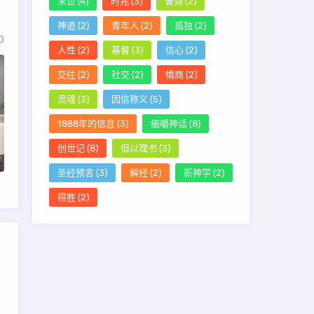
末世
(4)
时兆
(3)
音频
(2)
神迹
(2)
青年人
(2)
孤独
(2)
0
人性
(2)
基督
(3)
信心
(2)
交往
(2)
社交
(2)
情商
(2)
灵魂
(3)
因信称义
(5)
1888年的信息
(3)
细嚼神话
(8)
创世记
(8)
但以理书
(3)
圣经预言
(3)
解经
(2)
新神学
(2)
得胜
(2)